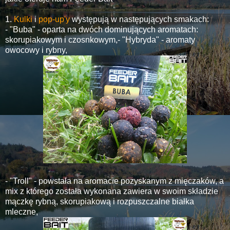
1.
Kulki
i
pop-up'y
występują w następujących smakach:
- "Buba" - oparta na dwóch dominujących aromatach:
skorupiakowym i czosnkowym,- "Hybryda" - aromaty
owocowy i rybny,
- "Troll" - powstała na aromacie pozyskanym z mięczaków, a
mix z którego została wykonana zawiera w swoim składzie
mączkę rybną, skorupiakową i rozpuszczalne białka
mleczne,