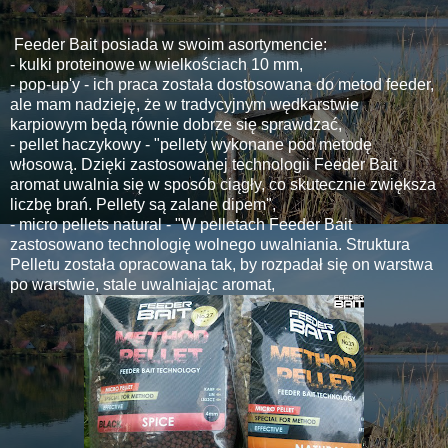
Feeder Bait posiada w swoim asortymencie:
- kulki proteinowe w wielkościach 10 mm,
- pop-up'y - ich praca została dostosowana do metod feeder,
ale mam nadzieję, że w tradycyjnym wędkarstwie
karpiowym będą równie dobrze się sprawdzać,
- pellet haczykowy - "pellety wykonane pod metodę
włosową. Dzięki zastosowanej technologii Feeder Bait
aromat uwalnia się w sposób ciągły, co skutecznie zwiększa
liczbę brań. Pellety są zalane dipem",
- micro pellets natural - "W pelletach Feeder Bait
zastosowano technologię wolnego uwalniania. Struktura
Pelletu została opracowana tak, by rozpadał się on warstwa
po warstwie, stale uwalniając aromat,