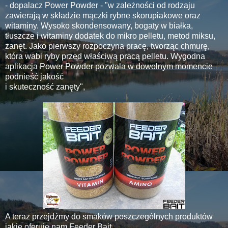
- dopalacz Power Powder - "
w zależności od rodzaju
zawierają w składzie mączki rybne skorupiakowe oraz
witaminy.
Wysoko skondensowany, bogaty w białka,
tłuszcze i witaminy dodatek do mikro pelletu, metod miksu,
zanęt. Jako pierwszy rozpoczyna pracę, tworząc chmurę,
która wabi ryby przed właściwą pracą pelletu. Wygodna
aplikacja Power Powder pozwala w dowolnym momencie
podnieść jakość
i skuteczność zanęty",
A teraz przejdźmy do smaków poszczególnych produktów
jakie oferuje nam Feeder Bait