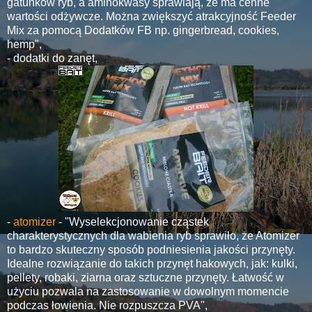
gatunków ryb, a aminokwasy sprawiają, że ma cenne
wartości odżywcze. Można zwiększyć atrakcyjność Feeder
Mix za pomocą Dodatków FB np. gingerbread, cookies,
hemp",
- dodatki do zanęt,
-
atomizer
- "Wyselekcjonowanie cząstek
charakterystycznych dla wabienia ryb sprawiło, że Atomizer
to bardzo skuteczny sposób podniesienia jakości przynęty.
Idealne rozwiązanie do takich przynęt hakowych, jak: kulki,
pellety, robaki, ziarna oraz sztuczne przynęty. Łatwość w
użyciu pozwala na zastosowanie w dowolnym momencie
podczas łowienia. Nie rozpuszcza PVA",