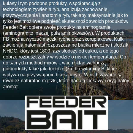
kulasy i tym podobne produkty, współpracują z
technologiem żywienia ryb, analizują zachowanie,
przyzwyczajenia i anatomię ryb, tak aby maksymalnie jak to
tylko jest możliwe podnieść skuteczność swoich produktów.
Feeder Bait opiera swoje produkty na aminogramie
(aminogram to inaczej pula aminokwasów). W produktach
FB można wyczuć mączki rybne oraz skorupiakowe. Kulki
zawierają natomiast rozpuszczalne białka mleczne i słodzik
NHDC, który jest 1800 razy słodszy od cukru, a do tego
dobrze rozpuszczalny w wodzie o niskiej temperaturze. Co
do samych method mixów... w ich skład wchodzą
półprodukty takie jak drożdże (źródło witaminy B, które
wpływa na przyswajanie białka u ryb). W nich zawarte są
również naturalne mączki, które nadają ciekawy i oryginalny
aromat.