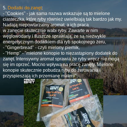
5.
Dodatki do zanęt
:
- "Cookies" - jak sama nazwa wskazuje są to mielone
ciasteczka, które ryby również uwielbiają tak bardzo jak my.
Nadają niepowtarzalny aromat, a ich praca
w zanęcie skutecznie wabi ryby. Zawarte w nim
węglowodany i tłuszcze sprawiają, że są niezwykle
energetycznym dodatkiem dla ryb spokojnego żeru,
- "Gingerbread" - czyli mielony piernik,
- "Hemp" - "mielone konopie to niezastąpiony dodatek do
zanęt. Intensywny aromat sprawia że ryby wręcz nie mogą
się im oprzeć. Mocno wpływa na pracę zanęty. Mielone
konopie skutecznie pobudza ryby do żerowania i
przyspieszają ich przemianę materii",