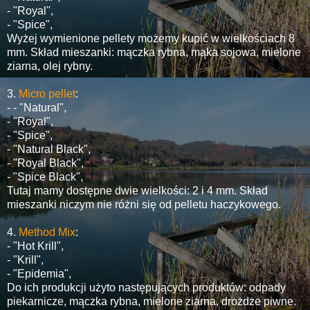
- "Royal",
- "Spice",
Wyżej wymienione pellety możemy kupić w wielkościach 8
mm. Skład mieszanki: mączka rybna, mąka sojowa, mielone
ziarna, olej rybny.
3.
Micro pellet
:
- - "Natural",
- "Royal",
- "Spice",
- "Natural Black",
- "Royal Black",
- "Spice Black",
Tutaj mamy dostępne dwie wielkości: 2 i 4 mm. Skład
mieszanki niczym nie różni się od pelletu haczykowego.
4.
Method Mix
:
- "Hot Krill",
- "Krill",
- "Epidemia",
Do ich produkcji użyto następujących produktów: odpady
piekarnicze, mączka rybna, mielone ziarna, drożdże piwne.