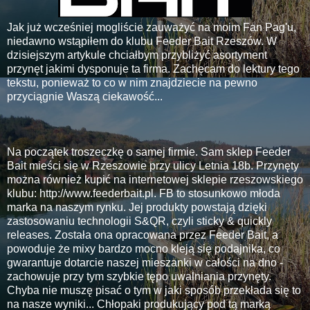
Jak już wcześniej mogliście zauważyć na moim Fan Pag'u,
niedawno wstąpiłem do klubu Feeder Bait Rzeszów. W
dzisiejszym artykule chciałbym przybliżyć asortyment
przynęt jakimi dysponuje ta firma. Zachęcam do lektury tego
tekstu, ponieważ to co w nim znajdziecie na pewno
przyciągnie Waszą ciekawość...
Na początek troszeczkę o samej firmie. Sam sklep Feeder
Bait mieści się w Rzeszowie przy ulicy Letnia 18b. Przynęty
można również kupić na internetowej sklepie rzeszowskiego
klubu: http://www.feederbait.pl. FB to stosunkowo młoda
marka na naszym rynku. Jej produkty powstają dzięki
zastosowaniu technologii S&QR, czyli sticky & quickly
releases. Została ona opracowana przez Feeder Bait, a
powoduje że mixy bardzo mocno kleją się podajnika, co
gwarantuje dotarcie naszej mieszanki w całości na dno -
zachowuje przy tym szybkie tępo uwalniania przynęty.
Chyba nie muszę pisać o tym w jaki sposób przekłada się to
na nasze wyniki... Chłopaki produkujący pod tą marką