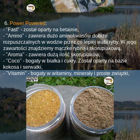
6.
Power Powered
:
- "Fast" - został oparty na betainie,
- "Amino" - zawiera dużo aminokwasów dobrze
rozpuszczalnych w wodzie przez co lepiej wabi ryby. W jego
zawartości znajdziemy mączke rybną i skorupiakową,
- "Aroma" - zawiera dużą ilość skorupiaków,
- "Coco" - bogaty w białka i cukry. Został oparty na bazie
kokosa i serwatki,
- "Vitamin" - bogaty w witaminy, minerały i proste związki,