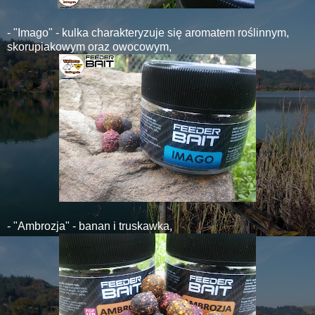
- "Imago" - kulka charakteryzuje się aromatem roślinnym,
skorupiakowym oraz owocowym,
- "Ambrozja" -
banan i truskawka,