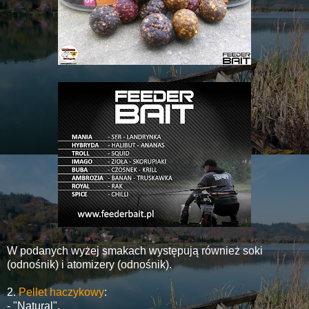
W podanych wyżej smakach występują również soki
(odnośnik) i atomizery (odnośnik).
2.
Pellet haczykowy
:
- "Natural",