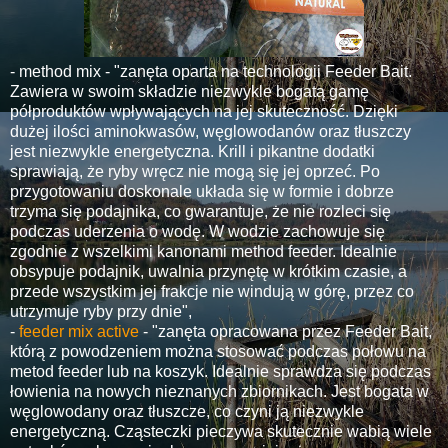
- method mix - "zanęta oparta na technologii Feeder Bait.
Zawiera w swoim składzie niezwykle bogatą gamę
półproduktów wpływających na jej skuteczność. Dzięki
dużej ilości aminokwasów, węglowodanów oraz tłuszczy
jest niezwykle energetyczna. Krill i pikantne dodatki
sprawiają, że ryby wręcz nie mogą się jej oprzeć. Po
przygotowaniu doskonale układa się w formie i dobrze
trzyma się podajnika, co gwarantuje, że nie rozleci się
podczas uderzenia o wodę. W wodzie zachowuje się
zgodnie z wszelkimi kanonami method feeder. Idealnie
obsypuje podajnik, uwalnia przynętę w krótkim czasie, a
przede wszystkim jej frakcje nie windują w górę, przez co
utrzymuje ryby przy dnie",
-
feeder mix active
- "zanęta opracowana przez Feeder Bait,
którą z powodzeniem można stosować podczas połowu na
metod feeder lub na koszyk. Idealnie sprawdza się podczas
łowienia na nowych nieznanych zbiornikach. Jest bogata w
węglowodany oraz tłuszcze, co czyni ją niezwykle
energetyczną. Cząsteczki pieczywa skutecznie wabią wiele